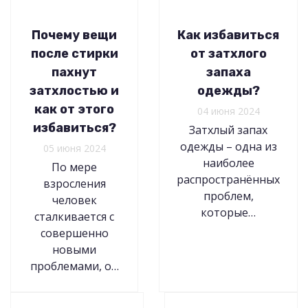
Почему вещи
Как избавиться
после стирки
от затхлого
пахнут
запаха
затхлостью и
одежды?
как от этого
04 июня 2024
избавиться?
Затхлый запах
одежды – одна из
05 июня 2024
наиболее
По мере
распространённых
взросления
проблем,
человек
которые…
сталкивается с
совершенно
новыми
проблемами, о…