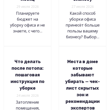
29 июля 2026
27 июля 2026
Планируете
Какой способ
бюджет на
уборки офиса
уборку офиса и не
принесёт больше
знаете, с чего…
пользы вашему
бизнесу? Выбор…
Что делать
Места в доме
после потопа:
которые
пошаговая
забывают
инструкция по
убирать — чек-
уборке
лист скрытых
зон и
24 июля 2026
рекомендации
Затопление
помещения,
экспертов