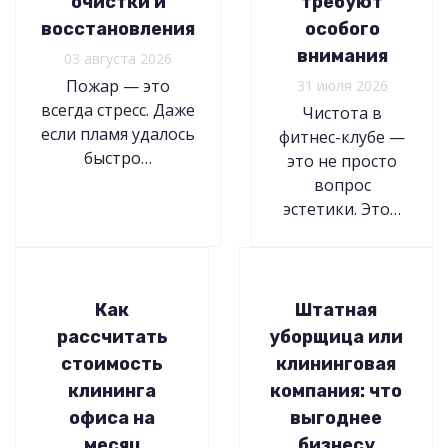
очистки и
требуют
восстановления
особого
внимания
03 августа 2026
Пожар — это
31 июля 2026
всегда стресс. Даже
Чистота в
если пламя удалось
фитнес-клубе —
быстро…
это не просто
вопрос
эстетики. Это…
Как
Штатная
рассчитать
уборщица или
стоимость
клининговая
клининга
компания: что
офиса на
выгоднее
месяц
бизнесу