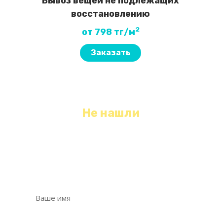
Вывоз вещей не подлежащих
восстановлению
2
от 798 тг/м
Заказать
Не нашли
необходимый вид уборки?
Оставьте свои контактные данные, мы с
Вами свяжемся и обязательно Вам поможем!