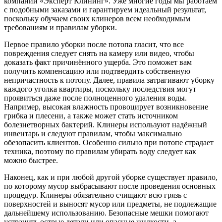
компании «Эксперт Клининг». Уже многие годы мы работаем
с подобными заказами и гарантируем идеальный результат,
поскольку обучаем своих клинеров всем необходимым
требованиям и правилам уборки.
Первое правило уборки после потопа гласит, что все
повреждения следует снять на камеру или видео, чтобы
доказать факт причинённого ущерба. Это поможет вам
получить компенсацию или подтвердить собственную
непричастность к потопу. Далее, правила затрагивают уборку
каждого уголка квартиры, поскольку последствия могут
проявиться даже после полноценного удаления воды.
Например, высокая влажность провоцирует возникновение
грибка и плесени, а также может стать источником
болезнетворных бактерий. Клинеры используют надёжный
инвентарь и следуют правилам, чтобы максимально
обезопасить клиентов. Особенно сильно при потопе страдает
техника, поэтому по правилам убирать воду следует как
можно быстрее.
Наконец, как и при любой другой уборке существует правило,
по которому мусор выбрасывают после проведения основных
процедур. Клинеры обязательно счищают всю грязь с
поверхностей и выносят мусор или предметы, не подлежащие
дальнейшему использованию. Безопасные мешки помогают
устранить острые детали или опасные жидкости, а