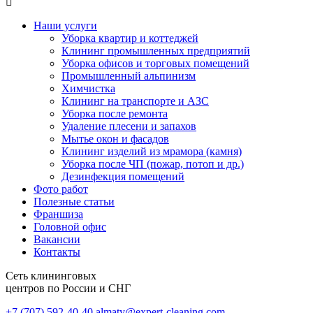
Наши услуги
Уборка квартир и коттеджей
Клининг промышленных предприятий
Уборка офисов и торговых помещений
Промышленный альпинизм
Химчистка
Клининг на транспорте и АЗС
Уборка после ремонта
Удаление плесени и запахов
Мытье окон и фасадов
Клининг изделий из мрамора (камня)
Уборка после ЧП (пожар, потоп и др.)
Дезинфекция помещений
Фото работ
Полезные статьи
Франшиза
Головной офис
Вакансии
Контакты
Сеть клининговых
центров по России и СНГ
+7 (707) 592-40-40
almaty@expert-cleaning.com