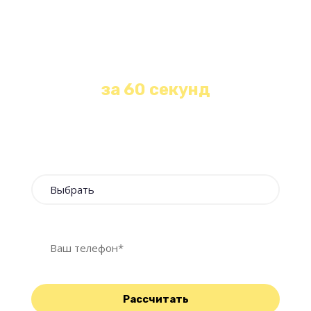
Получите бесплатную
консультацию и расчет
стоимости любой уборки
за 60 секунд
Оставьте свои контакты и наш менеджер
свяжется с Вами в течение 1 минуты!