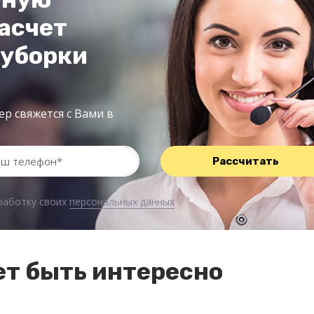
асчет
 уборки
р свяжется с Вами в
бработку своих
персональных данных
т быть интересно