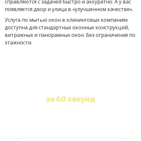
справляются с задачей быстро и аккуратно. А у вас
появляется двор и улица в «улучшенном качестве».
Услуга по мытью окон в клининговых компаниях
доступна для стандартных оконных конструкций,
витражных и панорамных окон. Без ограничения по
этажности.
Получите бесплатную
консультацию и расчет
стоимости любой уборки
за 60 секунд
Оставьте свои контакты и наш менеджер
свяжется с Вами в течение 1 минуты!