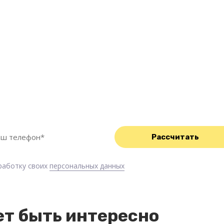
тную
асчет
 уборки
р свяжется с Вами в
бработку своих
персональных данных
т быть интересно