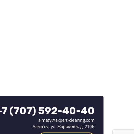
+7 (707) 592-40-40
almaty@expert-cleaning.com
Алматы, ул. Жарокова, д. 210Б