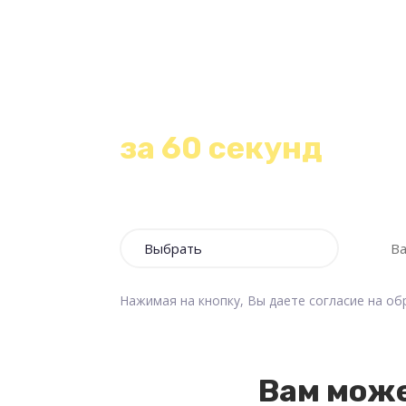
Получите беспла
консультацию и р
стоимости любой
за 60 секунд
Оставьте свои контакты и наш менедже
течение 1 минуты!
Нажимая на кнопку, Вы даете согласие на о
Вам може