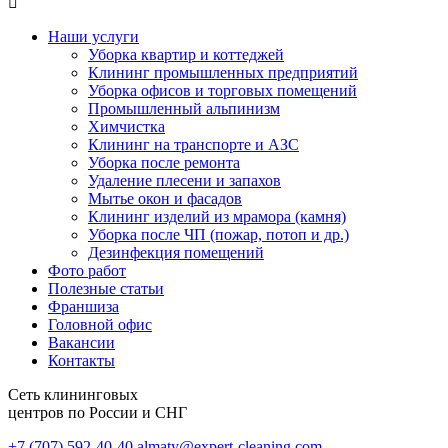
Наши услуги
Уборка квартир и коттеджей
Клининг промышленных предприятий
Уборка офисов и торговых помещений
Промышленный альпинизм
Химчистка
Клининг на транспорте и АЗС
Уборка после ремонта
Удаление плесени и запахов
Мытье окон и фасадов
Клининг изделий из мрамора (камня)
Уборка после ЧП (пожар, потоп и др.)
Дезинфекция помещений
Фото работ
Полезные статьи
Франшиза
Головной офис
Вакансии
Контакты
Сеть клининговых
центров по России и СНГ
+7 (707) 592-40-40
almaty@expert-cleaning.com