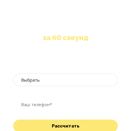
Получите бесплатную
консультацию и расчет
стоимости любой уборки
за 60 секунд
Оставьте свои контакты и наш менеджер
свяжется с Вами в течение 1 минуты!