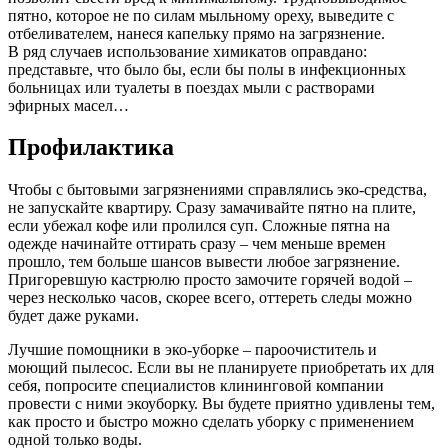
пятно, которое не по силам мыльному ореху, выведите с
отбеливателем, нанеся капельку прямо на загрязнение.
В ряд случаев использование химикатов оправдано:
представьте, что было бы, если бы полы в инфекционных
больницах или туалеты в поездах мыли с растворами
эфирных масел…
Профилактика
Чтобы с бытовыми загрязнениями справлялись эко-средства,
не запускайте квартиру. Сразу замачивайте пятно на плите,
если убежал кофе или пролился суп. Сложные пятна на
одежде начинайте оттирать сразу – чем меньше времен
прошло, тем больше шансов вывести любое загрязнение.
Пригоревшую кастрюлю просто замочите горячей водой –
через несколько часов, скорее всего, оттереть следы можно
будет даже руками.
Лучшие помощники в эко-уборке – пароочиститель и
моющий пылесос. Если вы не планируете приобретать их для
себя, попросите специалистов клининговой компании
провести с ними экоуборку. Вы будете приятно удивлены тем,
как просто и быстро можно сделать уборку с применением
одной только воды.