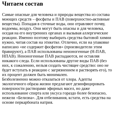
Читаем состав
Самые опасные для человека и природы вещества из состава
моющих средств – фосфаты и ПАВ (поверхностно-активные
вещества). Попадая в сточные воды, они отравляют почву,
водоемы, воздух. Они могут быть опасны и для человека,
оседая на его внутренних органах и вызывая аллергические
реакции. Именно поэтому выбирать средства бытовой химии
нужно, читая состав на этикетке. Отлично, если на упаковке
написано «не содержит фосфатов» (производители этим
бравируют), а ПАВ использованы неионогенные (Н-ПАВ,
НПАВ). Неионогенные ПАВ распадаются, не оставляя
никакого следа. Если использованы другие виды ПАВ (без
них, к сожалению, нельзя создать чистящее средство: оно не
будет вступать в реакцию с загрязнением и растворять его), то
их процент должен быть минимален.
Безболезненно можно отказаться от хлора. Адепты
экологичного образа жизни предлагают дезинфицировать
поверхности растворами эфирных масел, но даже
использование спирта или уксуса гораздо более безопасно,
нежели «Белизна». Для отбеливания, кстати, есть средства на
основе перкарбоната натрия.