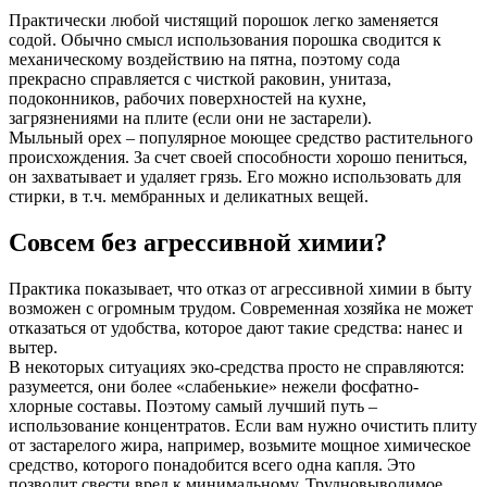
Практически любой чистящий порошок легко заменяется
содой. Обычно смысл использования порошка сводится к
механическому воздействию на пятна, поэтому сода
прекрасно справляется с чисткой раковин, унитаза,
подоконников, рабочих поверхностей на кухне,
загрязнениями на плите (если они не застарели).
Мыльный орех – популярное моющее средство растительного
происхождения. За счет своей способности хорошо пениться,
он захватывает и удаляет грязь. Его можно использовать для
стирки, в т.ч. мембранных и деликатных вещей.
Совсем без агрессивной химии?
Практика показывает, что отказ от агрессивной химии в быту
возможен с огромным трудом. Современная хозяйка не может
отказаться от удобства, которое дают такие средства: нанес и
вытер.
В некоторых ситуациях эко-средства просто не справляются:
разумеется, они более «слабенькие» нежели фосфатно-
хлорные составы. Поэтому самый лучший путь –
использование концентратов. Если вам нужно очистить плиту
от застарелого жира, например, возьмите мощное химическое
средство, которого понадобится всего одна капля. Это
позволит свести вред к минимальному. Трудновыводимое