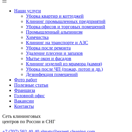
Наши услуги
Уборка квартир и коттеджей
Клининг промышленных предприятий
Уборка офисов и торговых помещений
Промышленный альпинизм
Химчистка
Клининг на транспорте и АЗС
Уборка после ремонта
Удаление плесени и запахов
Мытье окон и фасадов
Клининг изделий из мрамора (камня)
Уборка после ЧП (пожар, потоп и др.)
Дезинфекция помещений
Фото работ
Полезные статьи
Франшиза
Головной офис
Вакансии
Контакты
Сеть клининговых
центров по России и СНГ
+7 (707) 592-40-40
almaty@expert-cleaning.com