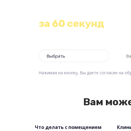
консультацию и р
стоимости любой
за 60 секунд
Оставьте свои контакты и наш менедже
течение 1 минуты!
Нажимая на кнопку, Вы даете согласие на о
Вам може
Что делать с помещением
Клини