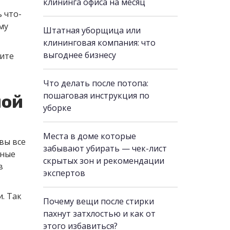
клининга офиса на месяц
ь что-
му
Штатная уборщица или
клининговая компания: что
выгоднее бизнесу
вите
Что делать после потопа:
пошаговая инструкция по
ной
уборке
Места в доме которые
вы все
забывают убирать — чек-лист
тные
скрытых зон и рекомендации
в
экспертов
. Так
Почему вещи после стирки
пахнут затхлостью и как от
этого избавиться?