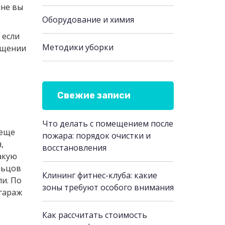
ине вы
Оборудование и химия
 если
Методики уборки
мещении
Свежие записи
Что делать с помещением после
 еще
пожара: порядок очистки и
,
восстановления
акую
льцов
Клининг фитнес-клуба: какие
и. По
зоны требуют особого внимания
гараж
Как рассчитать стоимость