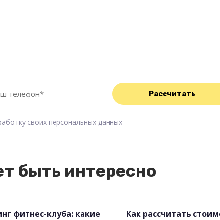
асчет
 уборки
р свяжется с Вами в
бработку своих
персональных данных
т быть интересно
нг фитнес-клуба: какие
Как рассчитать стоим