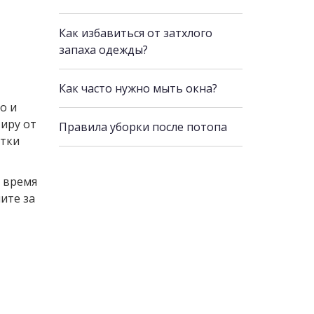
Как избавиться от затхлого
запаха одежды?
Как часто нужно мыть окна?
о и
тиру от
Правила уборки после потопа
отки
ь время
ите за