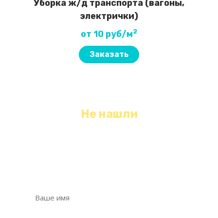
Уборка ж/д транспорта (вагоны,
электрички)
2
от 10 руб/м
Заказать
Не нашли
необходимый вид уборки?
Оставьте свои контактные данные, мы с
Вами свяжемся и обязательно Вам поможем!