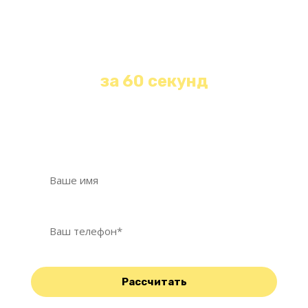
Получите бесплатную
консультацию и расчет
стоимости любой уборки
за 60 секунд
Оставьте свои контакты и наш менеджер
свяжется с Вами в течение 1 минуты!