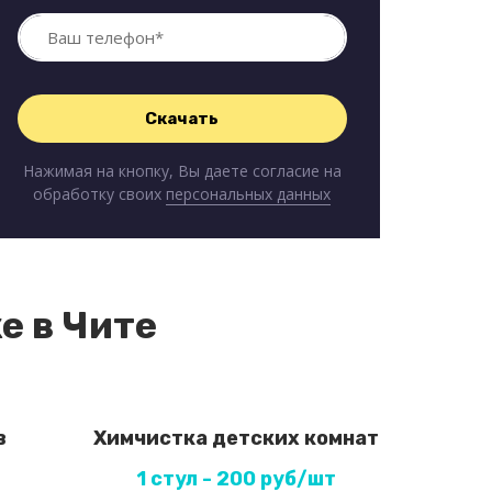
Нажимая на кнопку, Вы даете согласие на
обработку своих
персональных данных
е в Чите
в
Химчистка детских комнат
1 стул - 200 руб/шт