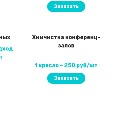
Заказать
дных
Химчистка конференц-
залов
дход
т
1 кресло - 250 руб/шт
Заказать