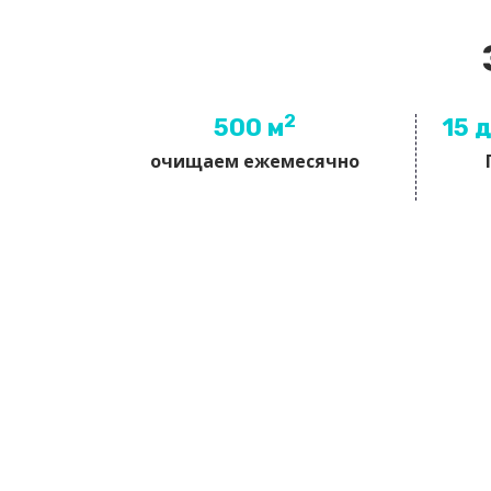
2
500 м
15 
очищаем ежемесячно