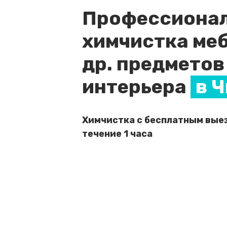
Профессиона
химчистка меб
др. предметов
интерьера
в 
Химчистка с бесплатным вые
течение 1 часа