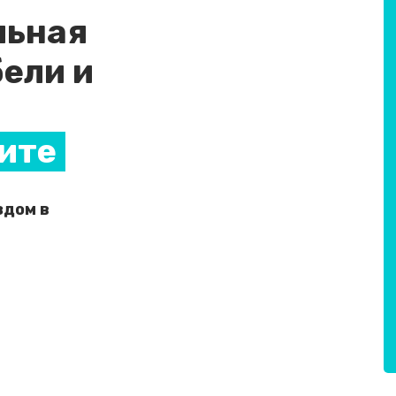
льная
ели и
Чите
здом в