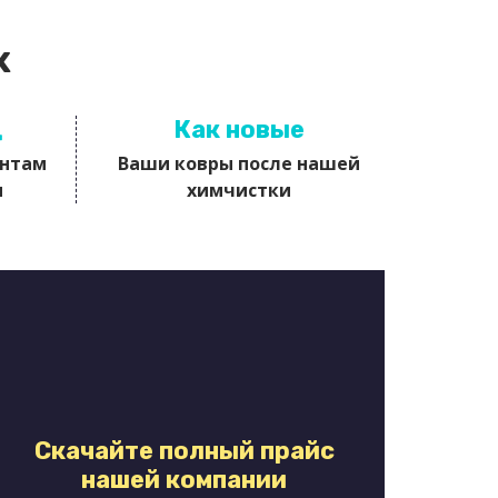
х
д
Как новые
ентам
Ваши ковры после нашей
и
химчистки
Скачайте полный прайс
нашей компании