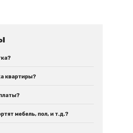
ы
тка?
ка квартиры?
оплаты?
тят мебель, пол, и т.д.?