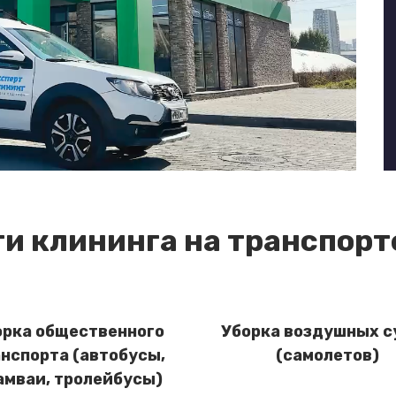
ги клининга на транспорте
орка общественного
Уборка воздушных с
нспорта (автобусы,
(самолетов)
амваи, тролейбусы)