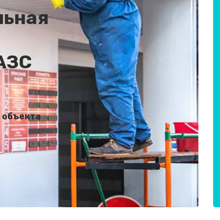
льная
АЗС
 объекта