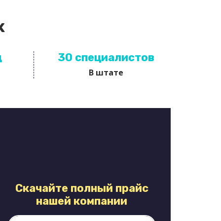
х
д
30 специалистов
В штате
Скачайте полный прайс
нашей компании