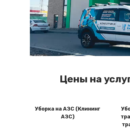
Цены на услу
Уборка на АЗС (Клининг
Уб
АЗС)
тра
тр