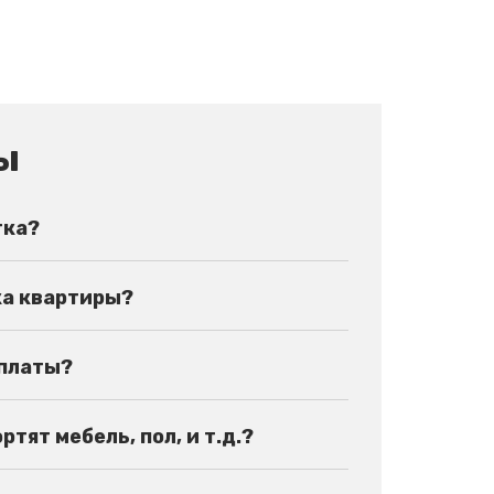
ы
тка?
ка квартиры?
оплаты?
тят мебель, пол, и т.д.?