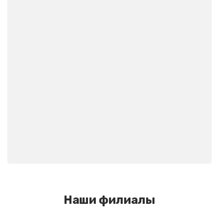
pkk74@mail.ru
pkk74@mail.ru
Наши филиалы