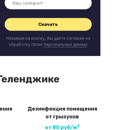
Нажимая на кнопку, Вы даете согласие на
обработку своих
персональных данных
 Геленджике
ения
Дезинфекция помещения
от грызунов
2
от 80 руб/м