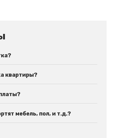
ы
тка?
ка квартиры?
оплаты?
тят мебель, пол, и т.д.?