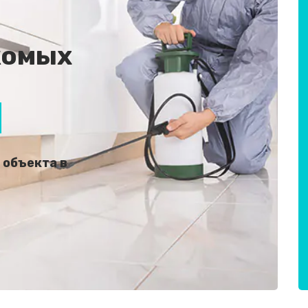
комых
 объекта в