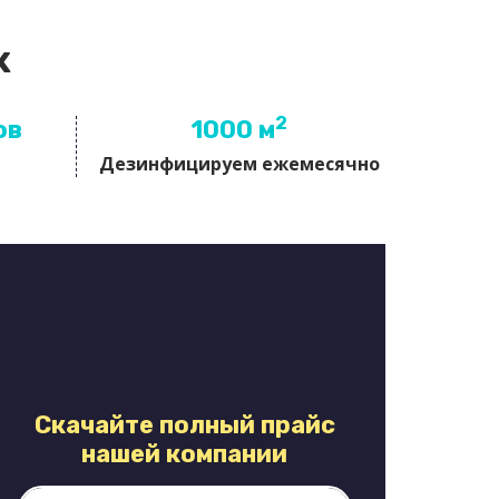
х
2
ов
1000 м
Дезинфицируем ежемесячно
Скачайте полный прайс
нашей компании