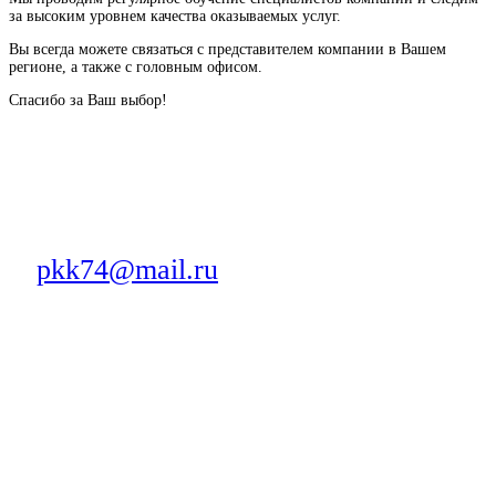
за высоким уровнем качества оказываемых услуг.
Вы всегда можете связаться с представителем компании в Вашем
регионе, а также с головным офисом.
Спасибо за Ваш выбор!
Оставить обращение в Головной офис «Эксперт Клининг»:
Электронная почта:
pkk74@mail.ru
Телефон:
8 (351) 277-89-51
Оставить обращение онлайн:
Оставить обращение