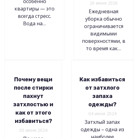
особенно
26 июня 2026
квартиры — это
Ежедневная
всегда стресс.
уборка обычно
Вода на…
ограничивается
видимыми
поверхностями, в
то время как…
Почему вещи
Как избавиться
после стирки
от затхлого
пахнут
запаха
затхлостью и
одежды?
как от этого
04 июня 2024
избавиться?
Затхлый запах
одежды – одна из
05 июня 2024
наиболее