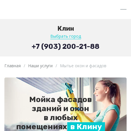
Клин
Выбрать город
+7 (903) 200-21-88
Главная
/
Наши услуги
/
Мытье окон и фасадов
Мойка фасадов
зданий и окон
в любых
помещениях
в Клину