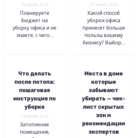
29 июля 2026
27 июля 2026
Планируете
Какой способ
бюджет на
уборки офиса
уборку офиса и не
принесёт больше
знаете, с чего…
пользы вашему
бизнесу? Выбор…
Что делать
Места в доме
после потопа:
которые
пошаговая
забывают
инструкция по
убирать — чек-
уборке
лист скрытых
зон и
24 июля 2026
рекомендации
Затопление
помещения,
экспертов