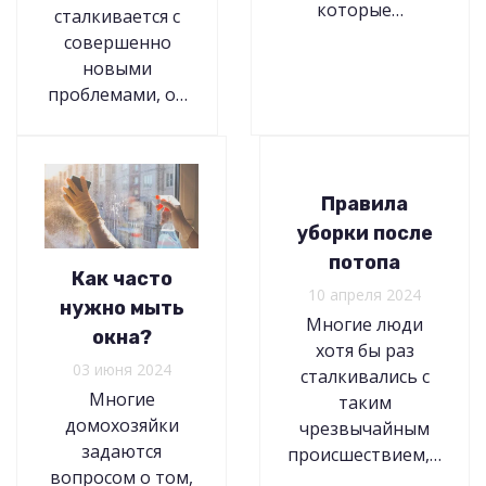
которые…
сталкивается с
совершенно
новыми
проблемами, о…
Правила
уборки после
потопа
Как часто
10 апреля 2024
нужно мыть
Многие люди
окна?
хотя бы раз
03 июня 2024
сталкивались с
Многие
таким
домохозяйки
чрезвычайным
задаются
происшествием,…
вопросом о том,