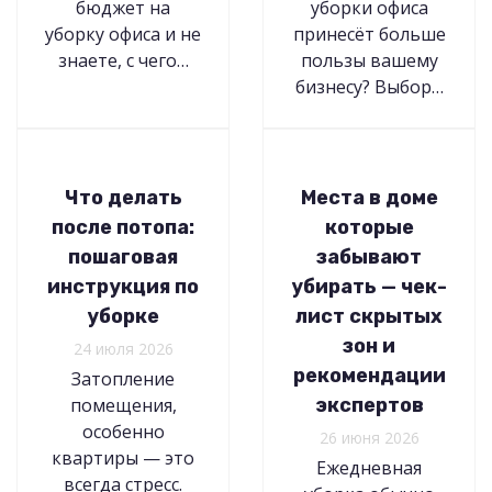
бюджет на
уборки офиса
уборку офиса и не
принесёт больше
знаете, с чего…
пользы вашему
бизнесу? Выбор…
Что делать
Места в доме
после потопа:
которые
пошаговая
забывают
инструкция по
убирать — чек-
уборке
лист скрытых
зон и
24 июля 2026
рекомендации
Затопление
помещения,
экспертов
особенно
26 июня 2026
квартиры — это
Ежедневная
всегда стресс.