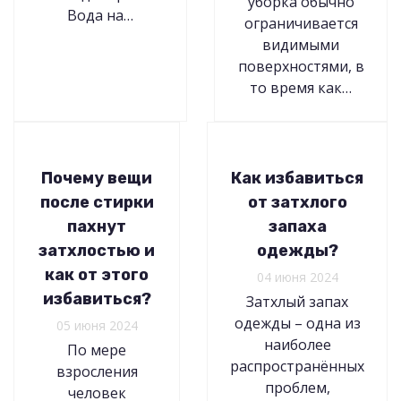
уборка обычно
Вода на…
ограничивается
видимыми
поверхностями, в
то время как…
Почему вещи
Как избавиться
после стирки
от затхлого
пахнут
запаха
затхлостью и
одежды?
как от этого
04 июня 2024
избавиться?
Затхлый запах
одежды – одна из
05 июня 2024
наиболее
По мере
распространённых
взросления
проблем,
человек