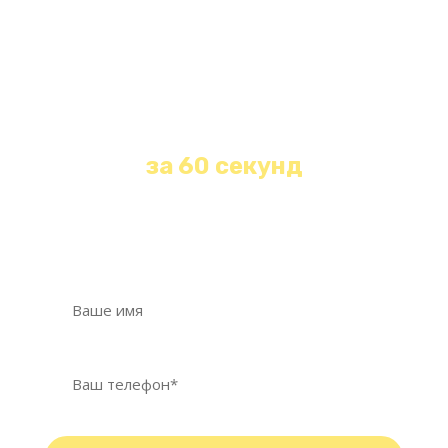
Получите бесплатную
консультацию и расчет
стоимости любой уборки
за 60 секунд
Оставьте свои контакты и наш менеджер
свяжется с Вами в течение 1 минуты!