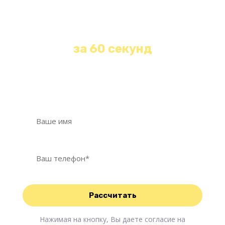
Получите бесплатную
консультацию и расчет
стоимости любой уборки
за 60 секунд
Оставьте свои контакты и наш менеджер
свяжется с Вами в течение 1 минуты!
Нажимая на кнопку, Вы даете согласие на