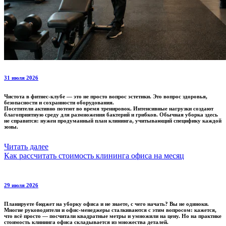
31 июля 2026
Чистота в фитнес-клубе — это не просто вопрос эстетики. Это вопрос здоровья,
безопасности и сохранности оборудования.
Посетители активно потеют во время тренировок. Интенсивные нагрузки создают
благоприятную среду для размножения бактерий и грибков. Обычная уборка здесь
не справится: нужен продуманный план клининга, учитывающий специфику каждой
зоны.
Читать далее
Как рассчитать стоимость клининга офиса на месяц
29 июля 2026
Планируете бюджет на уборку офиса и не знаете, с чего начать? Вы не одиноки.
Многие руководители и офис-менеджеры сталкиваются с этим вопросом: кажется,
что всё просто — посчитали квадратные метры и умножили на цену. Но на практике
стоимость клининга офиса складывается из множества деталей.