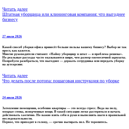
Читать далее
Штатная уборщица или клининговая компания: что выгоднее
бизнесу
27 июля 2026
Какой способ уборки офиса принесёт больше пользы вашему бизнесу? Выбор не так
прост, как кажется.
Многие руководители считают: «Найму уборщицу в штат — и проблема решена».
Но реальные расходы часто оказываются шире, чем размер ежемесячной зарплаты.
Попробуем разобраться, что выгоднее — держать сотрудника или передать уборку
на аутсорсинг.
Читать далее
Что делать после потопа: пошаговая инструкция по уборке
24 июля 2026
Затопление помещения, особенно квартиры — это всегда стресс. Вода на полу,
мокрые стены, испорченные вещи. В такой ситуации легко растеряться и начать
действовать хаотично. Но важно взять себя в руки и выполнять шаги в правильной
последовательности.
Первое, что приходит в голову, — срочно вытирать пол. Не торопитесь.