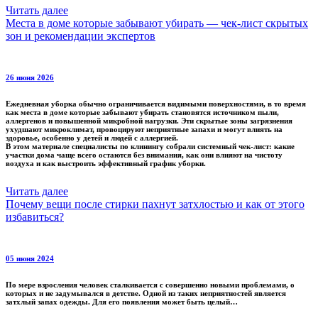
Читать далее
Места в доме которые забывают убирать — чек-лист скрытых
зон и рекомендации экспертов
26 июня 2026
Ежедневная уборка обычно ограничивается видимыми поверхностями, в то время
как места в доме которые забывают убирать становятся источником пыли,
аллергенов и повышенной микробной нагрузки. Эти скрытые зоны загрязнения
ухудшают микроклимат, провоцируют неприятные запахи и могут влиять на
здоровье, особенно у детей и людей с аллергией.
В этом материале специалисты по клинингу собрали системный чек-лист: какие
участки дома чаще всего остаются без внимания, как они влияют на чистоту
воздуха и как выстроить эффективный график уборки.
Читать далее
Почему вещи после стирки пахнут затхлостью и как от этого
избавиться?
05 июня 2024
По мере взросления человек сталкивается с совершенно новыми проблемами, о
которых и не задумывался в детстве. Одной из таких неприятностей является
затхлый запах одежды. Для его появления может быть целый…