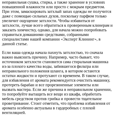
неправильная сушка, стирка, а также хранение в условиях
повышенной влажности или просто с мокрым предметом.
При этом, замаскировать затхлый запах одежды не получится
даже с помощью сильных духов, поскольку парфюм только
увеличит ощущение затхлости. Чтобы избавиться от
затхлости, лучше всего обратиться к проверенным клинерам и
заказать химчистку, однако, для начала можно попробовать
справиться домашними средствами, собранными
специалистами нашей компании «Эксперт Клининг», в
данной статье.
Если ваша одежда начала пахнуть затхлостью, то сначала
важно выяснить причину. Например, часто бывает, что
источником затхлости становится сама стиральная машинка
из-за плохого качества воды, забившегося фильтра или
неправильного положения шланга, в котором остаются
остатки жидкости и протухают со временем. В таком случае,
для избавления от аромата рекомендуется очистить машинку,
протереть барабан и все прорезиненные элементы или
вызвать мастера. Если же причина в неправильном хранении,
то попробуйте вытащить все вещи из шкафа, обработать
мебель средством против грибка и провести тщательное
проветривание. Стоит отметить, что проблема избавления от
аромата особенно актуальна в гардеробных с плохой
вентиляцией.