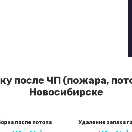
ку после ЧП (пожара, пото
Новосибирске
борка после потопа
Удаление запаха г
2
2