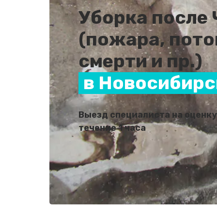
Уборка после
(пожара, пото
смерти и пр.)
в Новосибирс
Выезд специалиста на оценку
течение 1 часа