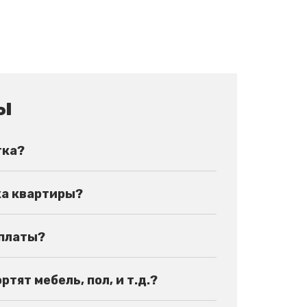
ы
тка?
ка квартиры?
оплаты?
тят мебель, пол, и т.д.?