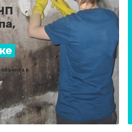
 ЧП
па,
ке
 объекта в