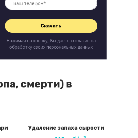
Нажимая на кнопку, Вы даете согласие на
обработку своих
персональных данных
па, смерти) в
ари
Удаление запаха сырости
2