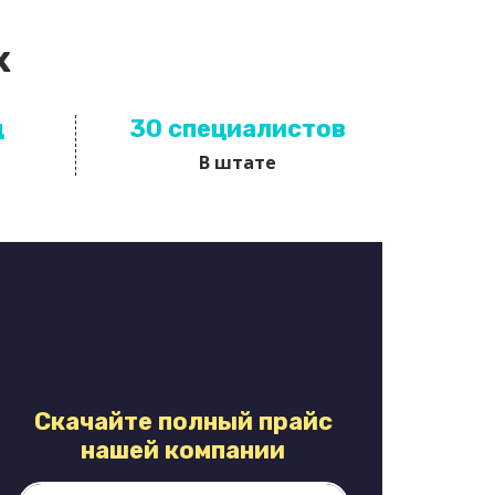
х
д
30 специалистов
В штате
Скачайте полный прайс
нашей компании