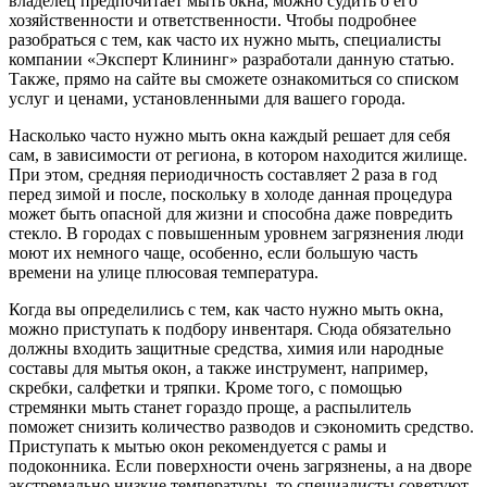
владелец предпочитает мыть окна, можно судить о его
хозяйственности и ответственности. Чтобы подробнее
разобраться с тем, как часто их нужно мыть, специалисты
компании «Эксперт Клининг» разработали данную статью.
Также, прямо на сайте вы сможете ознакомиться со списком
услуг и ценами, установленными для вашего города.
Насколько часто нужно мыть окна каждый решает для себя
сам, в зависимости от региона, в котором находится жилище.
При этом, средняя периодичность составляет 2 раза в год
перед зимой и после, поскольку в холоде данная процедура
может быть опасной для жизни и способна даже повредить
стекло. В городах с повышенным уровнем загрязнения люди
моют их немного чаще, особенно, если большую часть
времени на улице плюсовая температура.
Когда вы определились с тем, как часто нужно мыть окна,
можно приступать к подбору инвентаря. Сюда обязательно
должны входить защитные средства, химия или народные
составы для мытья окон, а также инструмент, например,
скребки, салфетки и тряпки. Кроме того, с помощью
стремянки мыть станет гораздо проще, а распылитель
поможет снизить количество разводов и сэкономить средство.
Приступать к мытью окон рекомендуется с рамы и
подоконника. Если поверхности очень загрязнены, а на дворе
экстремально низкие температуры, то специалисты советуют