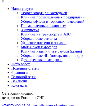
Наши услуги
Уборка квартир и коттеджей
Клининг промышленных предприятий
Уборка офисов и торговых помещений
Промышленный альпинизм
Химчистка
Клининг на транспорте и АЗС
Уборка после ремонта
Удаление плесени и запахов
Мытье окон и фасадов
Клининг изделий из мрамора (камня)
Уборка после ЧП (пожар, потоп и др.)
Дезинфекция помещений
Фото работ
Полезные статьи
Франшиза
Головной офис
Вакансии
Контакты
Сеть клининговых
центров по России и СНГ
+7(937) 409-25-03
penza@expert-cleaning.com