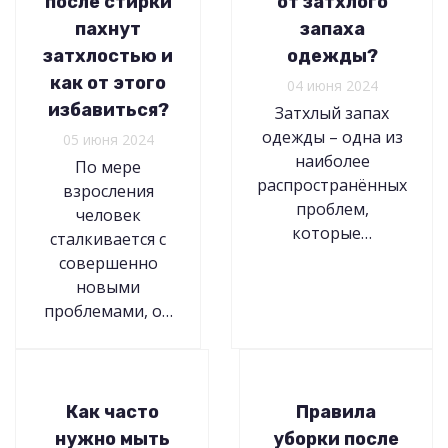
после стирки
от затхлого
пахнут
запаха
затхлостью и
одежды?
как от этого
04 июня 2024
избавиться?
Затхлый запах
одежды – одна из
05 июня 2024
наиболее
По мере
распространённых
взросления
проблем,
человек
которые…
сталкивается с
совершенно
новыми
проблемами, о…
Как часто
Правила
нужно мыть
уборки после