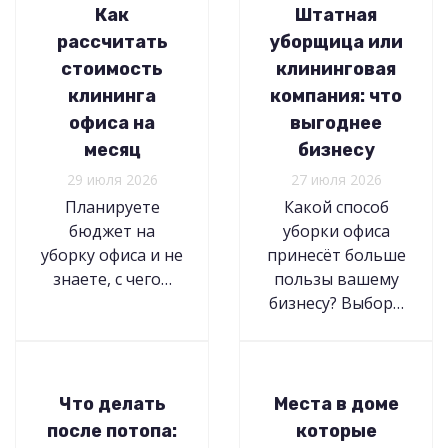
Как
Штатная
рассчитать
уборщица или
стоимость
клининговая
клининга
компания: что
офиса на
выгоднее
месяц
бизнесу
29 июля 2026
27 июля 2026
Планируете
Какой способ
бюджет на
уборки офиса
уборку офиса и не
принесёт больше
знаете, с чего…
пользы вашему
бизнесу? Выбор…
Что делать
Места в доме
после потопа:
которые