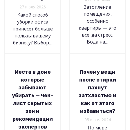
Затопление
27 июля 2026
помещения,
Какой способ
особенно
уборки офиса
квартиры — это
принесёт больше
всегда стресс.
пользы вашему
Вода на…
бизнесу? Выбор…
Места в доме
Почему вещи
которые
после стирки
забывают
пахнут
убирать — чек-
затхлостью и
лист скрытых
как от этого
зон и
избавиться?
рекомендации
05 июня 2024
экспертов
По мере