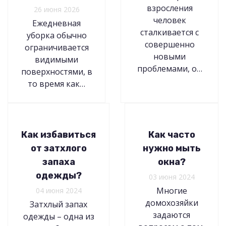
взросления
26 июня 2026
человек
Ежедневная
сталкивается с
уборка обычно
совершенно
ограничивается
новыми
видимыми
проблемами, о…
поверхностями, в
то время как…
Как избавиться
Как часто
от затхлого
нужно мыть
запаха
окна?
одежды?
03 июня 2024
Многие
04 июня 2024
домохозяйки
Затхлый запах
задаются
одежды – одна из