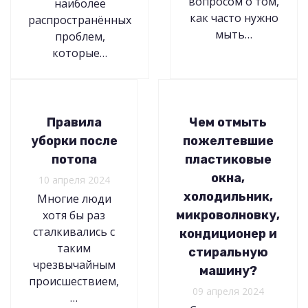
вопросом о том,
наиболее
как часто нужно
распространённых
мыть…
проблем,
которые…
Правила
Чем отмыть
уборки после
пожелтевшие
потопа
пластиковые
окна,
10 апреля 2024
холодильник,
Многие люди
хотя бы раз
микроволновку,
сталкивались с
кондиционер и
таким
стиральную
чрезвычайным
машину?
происшествием,
09 апреля 2024
…