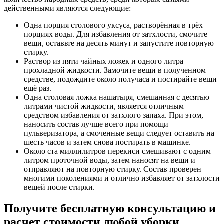
действенными являются следующие:
Одна порция столового уксуса, растворённая в трёх
порциях воды. Для избавления от затхлости, смочите
вещи, оставьте на десять минут и запустите повторную
стирку.
Раствор из пяти чайных ложек и одного литра
прохладной жидкости. Замочите вещи в полученном
средстве, подождите около получаса и постирайте вещи
ещё раз.
Одна столовая ложка нашатыря, смешанная с десятью
литрами чистой жидкости, является отличным
средством избавления от затхлого запаха. При этом,
наносить состав лучше всего при помощи
пульверизатора, а смоченные вещи следует оставить на
шесть часов и затем снова постирать в машинке.
Около ста миллилитров перекиси смешивают с одним
литром проточной воды, затем наносят на вещи и
отправляют на повторную стирку. Состав проверен
многими поколениями и отлично избавляет от затхлости
вещей после стирки.
Получите бесплатную консультацию и
расчет стоимости любой уборки