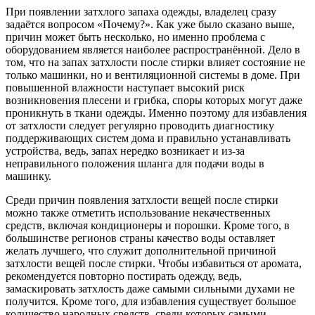
При появлении затхлого запаха одежды, владелец сразу
задаётся вопросом «Почему?». Как уже было сказано выше,
причин может быть несколько, но именно проблема с
оборудованием является наиболее распространённой. Дело в
том, что на запах затхлости после стирки влияет состояние не
только машинки, но и вентиляционной системы в доме. При
повышенной влажности наступает высокий риск
возникновения плесени и грибка, споры которых могут даже
проникнуть в ткани одежды. Именно поэтому для избавления
от затхлости следует регулярно проводить диагностику
поддерживающих систем дома и правильно устанавливать
устройства, ведь, запах нередко возникает и из-за
неправильного положения шланга для подачи воды в
машинку.
Среди причин появления затхлости вещей после стирки
можно также отметить использование некачественных
средств, включая кондиционеры и порошки. Кроме того, в
большинстве регионов страны качество воды оставляет
желать лучшего, что служит дополнительной причиной
затхлости вещей после стирки. Чтобы избавиться от аромата,
рекомендуется повторно постирать одежду, ведь,
замаскировать затхлость даже самыми сильными духами не
получится. Кроме того, для избавления существует большое
количество народных средств, среди которых самыми