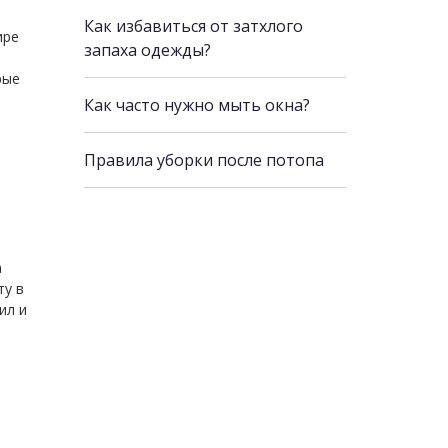
Как избавиться от затхлого
ире
запаха одежды?
рые
Как часто нужно мыть окна?
Правила уборки после потопа
а
ту в
ил и