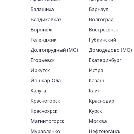
Балашиха
Барнаул
Владикавказ
Волгоград
Воронеж
Воскресенск
Геленджик
Губкинский
Долгопрудный (МО)
Домодедово (МО)
Егорьевск
Екатеринбург
Иркутск
Истра
Йошкар-Ола
Казань
Калуга
Клин
Красногорск
Краснодар
Красноярск
Курск
Магнитогорск
Москва
Муравленко
Нефтеюганск